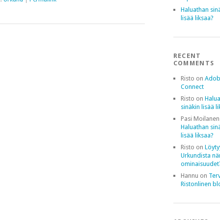
Haluathan sin
lisää liksaa?
RECENT
COMMENTS
Risto
on
Ado
Connect
Risto
on
Halu
sinäkin lisää l
Pasi Moilanen
Haluathan sin
lisää liksaa?
Risto
on
Löyt
Urkundista n
ominaisuudet
Hannu
on
Ter
Ristonlinen bl