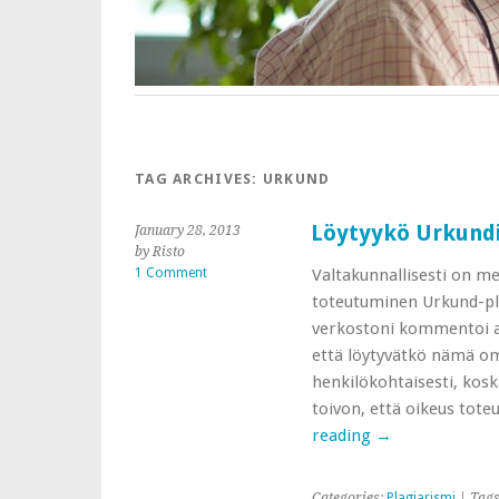
TAG ARCHIVES:
URKUND
Löytyykö Urkundi
January 28, 2013
by Risto
1 Comment
Valtakunnallisesti on me
toteutuminen Urkund-pla
verkostoni kommentoi all
että löytyvätkö nämä om
henkilökohtaisesti, kosk
toivon, että oikeus tote
reading
→
Categories:
Plagiarismi
| Tag