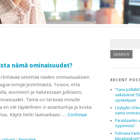
sta nämä ominaisuudet?
rkittävää selvittää näiden ominaisuuksien
RECENT POS
giarismijärjestelmästä. Toivon, että
“Savu pöllähti
a, avoimesti ja halutessaan julkisesti,
vaikutukset 5
inaisuudet. Tämä on tärkeää minulle
opiskelijaan
a en ole täydellinen U-asiantuntija ja koska
Löytyykö Urku
nämä ominais
utuu. Käytä hetki laatuaikaasi …
Continue
Parantaanko v
oppimista?
Pulmana hank
kilpailutukset?
s:
Urkund
|
Permalink