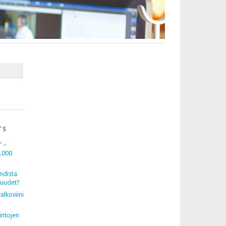
TS
” –
0.000
ndista
uudet?
alkoviini
intojen