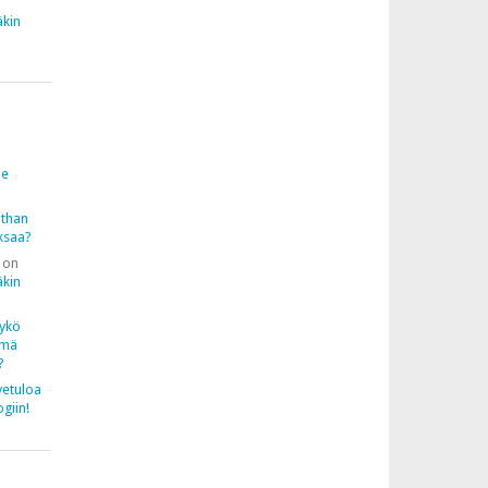
äkin
be
athan
iksaa?
on
äkin
yykö
ämä
?
vetuloa
ogiin!