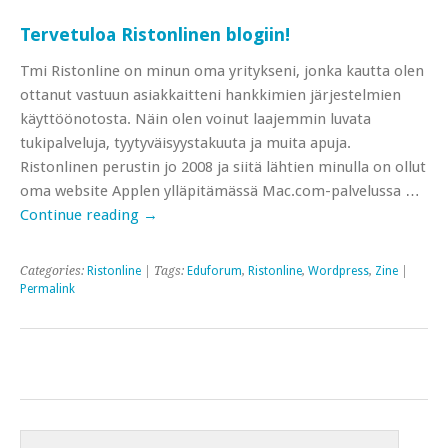
Tervetuloa Ristonlinen blogiin!
Tmi Ristonline on minun oma yritykseni, jonka kautta olen
ottanut vastuun asiakkaitteni hankkimien järjestelmien
käyttöönotosta. Näin olen voinut laajemmin luvata
tukipalveluja, tyytyväisyystakuuta ja muita apuja.
Ristonlinen perustin jo 2008 ja siitä lähtien minulla on ollut
oma website Applen ylläpitämässä Mac.com-palvelussa …
Continue reading
→
Categories:
Ristonline
| Tags:
Eduforum
,
Ristonline
,
Wordpress
,
Zine
|
Permalink