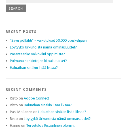
RECENT POSTS
“Savu pöllähti” – vaikutukset 50.000 opiskelijaan
Löytyykö Urkundista nämä ominaisuudet?
Parantaanko valkoviini oppimista?
Pulmana hankintojen kilpailutukset?
Haluathan sinäkin lisää liksaa?
RECENT COMMENTS
Risto
on
Adobe Connect
Risto
on
Haluathan sinäkin lisää liksaa?
Pasi Moilanen
on
Haluathan sinäkin lisää liksaa?
Risto
on
Löytyykö Urkundista nämä ominaisuudet?
Hannu
on
Tervetuloa Ristonlinen blogiin!